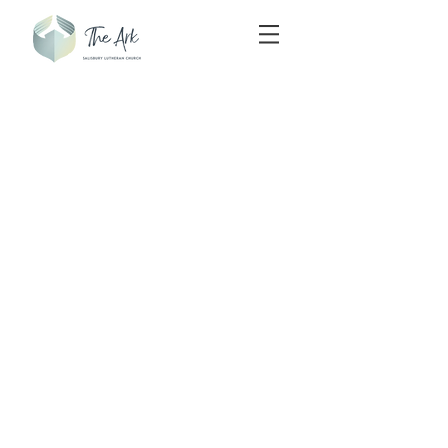
The Ark, Nhà thờ Salisbury Lutheran là Thành
viên của
Nhà thờ Lutheran của Úc